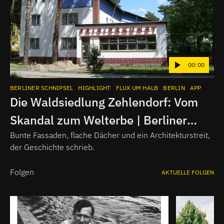
00:00
BERLINER SCHNIPSEL
HIGHLIGHT
FLUX UM HALB
BERLIN
APP
Die Waldsiedlung Zehlendorf: Vom
Skandal zum Welterbe | Berliner
Schnipsel
Bunte Fassaden, flache Dächer und ein Architekturstreit,
der Geschichte schrieb.
Folgen
AKTUELLE FOLGEN