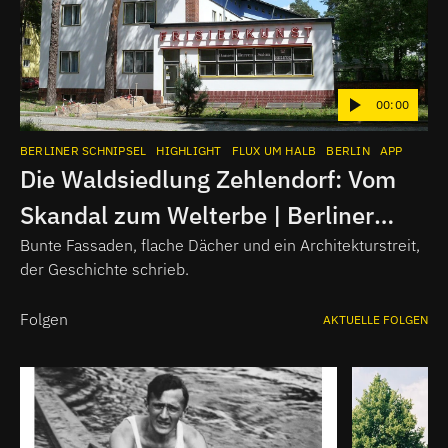
00:00
BERLINER SCHNIPSEL
HIGHLIGHT
FLUX UM HALB
BERLIN
APP
Die Waldsiedlung Zehlendorf: Vom
Skandal zum Welterbe | Berliner
Schnipsel
Bunte Fassaden, flache Dächer und ein Architekturstreit,
der Geschichte schrieb.
Folgen
AKTUELLE FOLGEN