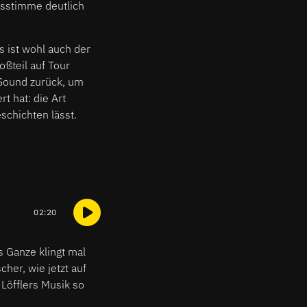
gsstimme deutlich
s ist wohl auch der
ßteil auf Tour
n Sound zurück, um
t hat: die Art
schichten lässt.
02:20
s Ganze klingt mal
her, wie jetzt auf
 Löfflers Musik so