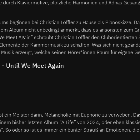
 durch Klaviermotive, plötzliche Harmonien und Adnas Gesan
ums beginnen bei Christian Löffler zu Hause als Pianoskizze. Da
m Album nicht unbedingt anmerkt, dass es ansonsten zum Gro
 We Meet Again” schraubt Christian Löffler den Cluborientierte
 Elemente der Kammermusik zu schaffen. Was sich nicht geänder
e Musik erzeugt, welche seinen Hörer*innen Raum für eigene Ge
r - Until We Meet Again
eibt ein Meister darin, Melancholie mit Euphorie zu verweben. Da
einem bisher letzten Album “A Life” von 2024, oder eben klassisc
”. So oder so ist es immer ein bunter Strauß an Emotionen, die