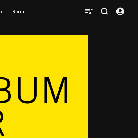
ux
Shop