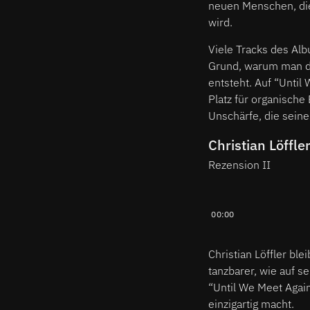
neuen Menschen, die
wird.
Viele Tracks des Alb
Grund, warum man de
entsteht. Auf “Until
Platz für organische
Unschärfe, die sein
Christian Löffle
Rezension II
00:00
Christian Löffler bl
tanzbarer, wie auf s
“Until We Meet Again
einzigartig macht.