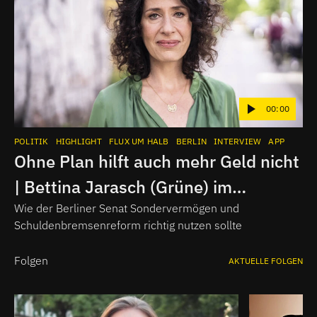
00:00
POLITIK
HIGHLIGHT
FLUX UM HALB
BERLIN
INTERVIEW
APP
Ohne Plan hilft auch mehr Geld nicht
| Bettina Jarasch (Grüne) im
Interview
Wie der Berliner Senat Sondervermögen und
Schuldenbremsenreform richtig nutzen sollte
Folgen
AKTUELLE FOLGEN