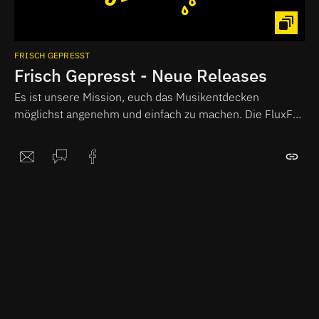
FRISCH GEPRESST
Frisch Gepresst - Neue Releases
Es ist unsere Mission, euch das Musikentdecken
möglichst angenehm und einfach zu machen. Die FluxFM
Musikredaktion hört daher jede Woche für euch die
wichtigsten neu veröffentlichten Alben und fasst ihre
Eindrücke als Podcast zusammen.