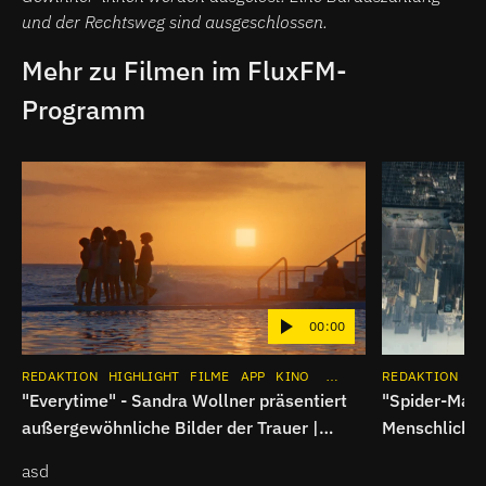
und der Rechtsweg sind ausgeschlossen.
Mehr zu Filmen im FluxFM-
Programm
00:00
REDAKTION
HIGHLIGHT
FILME
APP
KINO
INSTAGRAM
REDAKTION
HI
"Everytime" - Sandra Wollner präsentiert
"Spider-Man:
außergewöhnliche Bilder der Trauer |
Menschliche
Breitbild
Superheldenk
asd