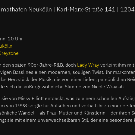
imathafen Neukölln | Karl-Marx-Straße 141 | 1204
inn: 20 Uhr
ukölln
Greyzone
an den späten 90er-Jahre-R&B, doch
Lady Wray
verleiht ihm mi
gen Basslines einen modernen, souligen Twist. Ihr markanter, 
das Herzstück der Musik, die von einer tiefen, persönlichen Reis
ete sich die außergewöhnliche Stimme von Nicole Wray ab.
sie von Missy Elliott entdeckt, was zu einem schnellen Aufstie
um von 1998 sorgte für Aufsehen und verhalf ihr zu einer erst
önliche Wandel – als Frau, Mutter und Künstlerin – der ihren 
ngt sie mit einem unverwechselbaren Stil, der eine besondere Kr