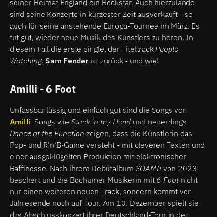
seiner Heimat England ein Rockstar. Auch hierzulande
sind seine Konzerte in kürzester Zeit ausverkauft - so
auch für seine anstehende Europa-Tournee im März. Es
tut gut, wieder neue Musik des Künstlers zu hören. In
diesem Fall die erste Single, der Titeltrack
People
Watching
.
Sam Fender
ist zurück - und wie!
Amilli - 6 Foot
Unfassbar lässig und einfach gut sind die Songs von
Amilli
. Songs wie
Stuck in my Head
und neuerdings
Dance at the Function
zeigen, dass die Künstlerin das
Pop- und R'n'B-Game versteht - mit cleveren Texten und
einer ausgeklügelten Produktion mit elektronischer
Raffinesse. Nach ihrem Debütalbum
SOAMI!
von 2023
beschert und die Bochumer Musikerin mit
6 Foot
nicht
nur einen weiteren neuen Track, sondern kommt vor
Jahresende noch auf Tour. Am 10. Dezember spielt sie
das Abschlusskonzert ihrer Deutschland-Tour in der