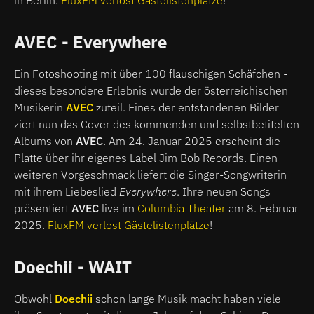
in Berlin.
FluxFM verlost Gästelistenplätze
!
AVEC - Everywhere
Ein Fotoshooting mit über 100 flauschigen Schäfchen -
dieses besondere Erlebnis wurde der österreichischen
Musikerin
AVEC
zuteil. Eines der entstandenen Bilder
ziert nun das Cover des kommenden und selbstbetitelten
Albums von
AVEC
. Am 24. Januar 2025 erscheint die
Platte über ihr eigenes Label Jim Bob Records. Einen
weiteren Vorgeschmack liefert die Singer-Songwriterin
mit ihrem Liebeslied
Everywhere
.
Ihre neuen Songs
präsentiert
AVEC
live im
Columbia Theater
am 8. Februar
2025.
FluxFM verlost Gästelistenplätze
!
Doechii - WAIT
Obwohl
Doechii
schon lange Musik macht haben viele