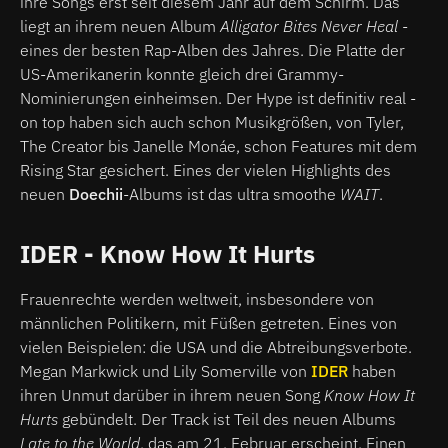
ihre Songs erst seit diesem Jahr auf dem Schirm. Das
liegt an ihrem neuen Album
Alligator Bites Never Heal
-
eines der besten Rap-Alben des Jahres. Die Platte der
US-Amerikanerin konnte gleich drei Grammy-
Nominierungen einheimsen. Der Hype ist definitiv real -
on top haben sich auch schon Musikgrößen, von Tyler,
The Creator bis Janelle Monáe, schon Features mit dem
Rising Star gesichert. Eines der vielen Highlights des
neuen
Doechii
-Albums ist das ultra smoothe
WAIT
.
IDER - Know How It Hurts
Frauenrechte werden weltweit, insbesondere von
männlichen Politikern, mit Füßen getreten. Eines von
vielen Beispielen: die USA und die Abtreibungsverbote.
Megan Markwick und Lily Somerville von
IDER
haben
ihren Unmut darüber in ihrem neuen Song
Know How It
Hurts
gebündelt. Der Track ist Teil des neuen Albums
Late to the World
, das am 21. Februar erscheint. Einen