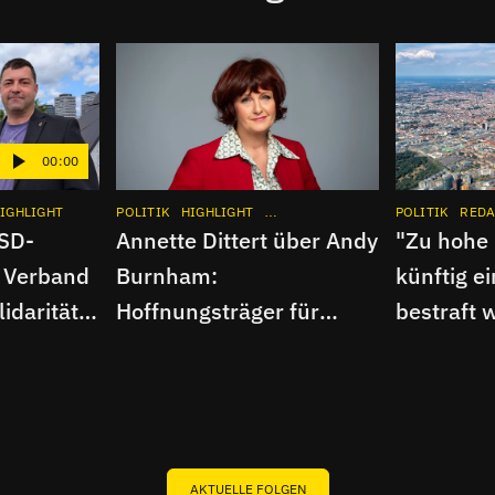
00:00
IGHLIGHT
BERLIN
POLITIK
INTERVIEW
HIGHLIGHT
APP
INSTAGRAM
FLUX UM HALB
INTERVIEW
POLITIK
APP
REDA
CSD-
Annette Dittert über Andy
"Zu hohe
 Verband
Burnham:
künftig e
idarität |
Hoffnungsträger für
bestraft 
Großbritannien?
FluxFM-I
AKTUELLE FOLGEN