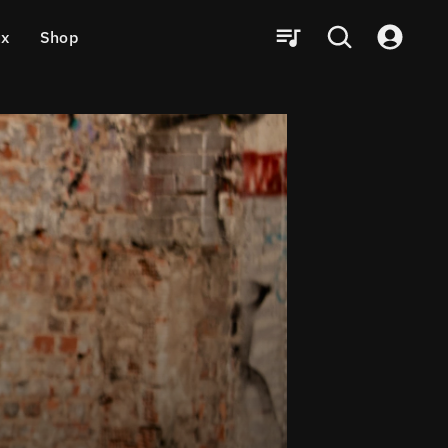
ux
Shop