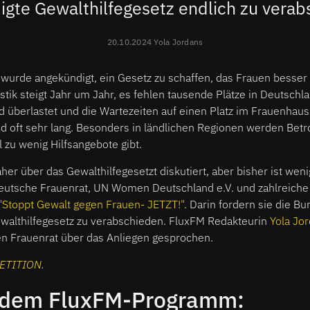
gte Gewalthilfegesetz endlich zu vera
20.10.2024 Yola Jordans
 wurde angekündigt, ein Gesetz zu schaffen, das Frauen besser 
stik steigt Jahr um Jahr, es fehlen tausende Plätze in Deutsch
d überlastet und die Wartezeiten auf einen Platz im Frauenhau
nd oft sehr lang. Besonders in ländlichen Regionen werden Betro
l zu wenig Hilfsangebote gibt.
her über das Gewalthilfegesetzt diskutiert, aber bisher ist weni
utsche Frauenrat, UN Women Deutschland e.V. und zahlreiche
"Stoppt Gewalt gegen Frauen- JETZT!".
Darin fordern sie die Bu
walthilfegesetz zu verabschieden. FluxFM Redakteurin
Yola Jo
n Frauenrat über das Anliegen gesprochen.
ETITION.
 dem FluxFM-Programm: