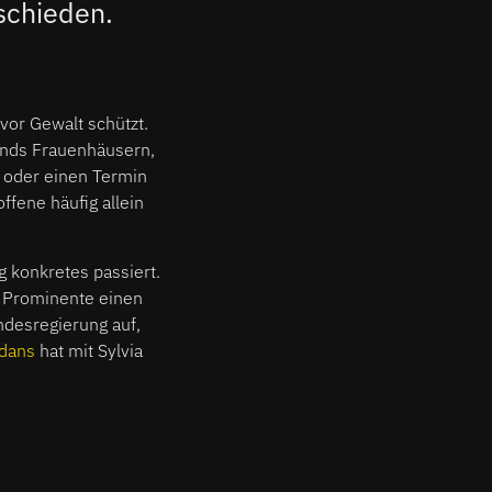
bschieden.
vor Gewalt schützt.
lands Frauenhäusern,
s oder einen Termin
ffene häufig allein
g konkretes passiert.
 Prominente einen
ndesregierung auf,
rdans
hat mit Sylvia