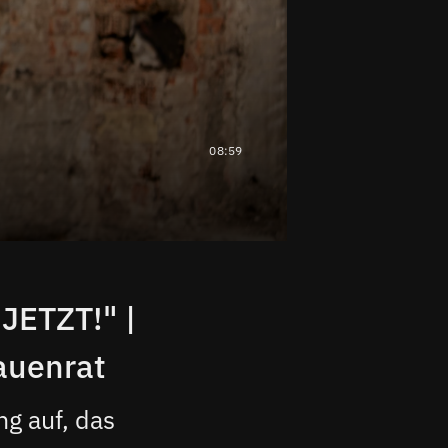
08:59
 JETZT!" |
auenrat
ng auf, das