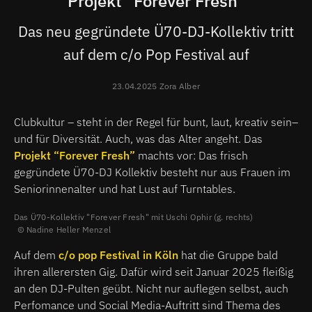
Projekt "Forever Fresh"
Das neu gegründete Ü70-DJ-Kollektiv tritt
auf dem c/o Pop Festival auf
23.04.2025 Zora Alber
Clubkultur – steht in der Regel für bunt, laut, kreativ sein–
und für Diversität. Auch, was das Alter angeht. Das
Projekt “Forever Fresh”
machts vor: Das frisch
gegründete Ü70-DJ Kollektiv besteht nur aus Frauen im
Seniorinnenalter und hat Lust auf Turntables.
Das Ü70-Kollektiv "Forever Fresh" mit Uschi Ophir (g. rechts)
Nadine Heller Menzel
Auf dem
c/o pop Festival in Köln
hat die Gruppe bald
ihren allerersten Gig. Dafür wird seit Januar 2025 fleißig
an den DJ-Pulten geübt. Nicht nur auflegen selbst, auch
Perfomance und Social Media-Auftritt sind Thema des