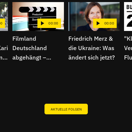
00
00:00
00:00
Filmland
Friedrich Merz &
"K
ari
Deutschland
die Ukraine: Was
Ver
m
abgehängt –
ändert sich jetzt?
Fl
Schafft die neue
Wa
Regierung den
Turnaround?
AKTUELLE FOLGEN