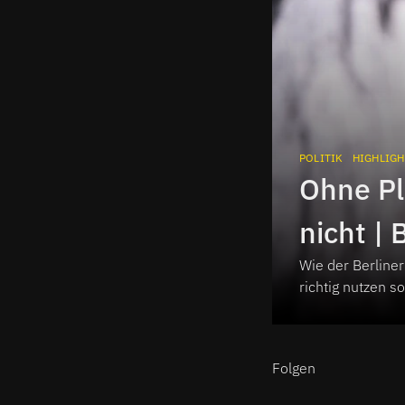
POLITIK
HIGHLIGH
Ohne Pl
nicht |
Wie der Berlin
Intervi
richtig nutzen so
Folgen