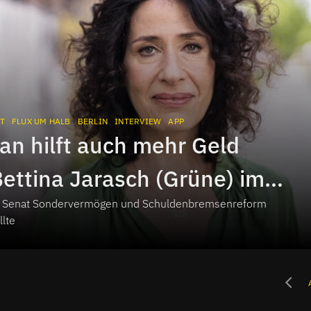
T
FLUX UM HALB
BERLIN
INTERVIEW
APP
an hilft auch mehr Geld
 Bettina Jarasch (Grüne) im
er Senat Sondervermögen und Schuldenbremsenreform
ew
llte