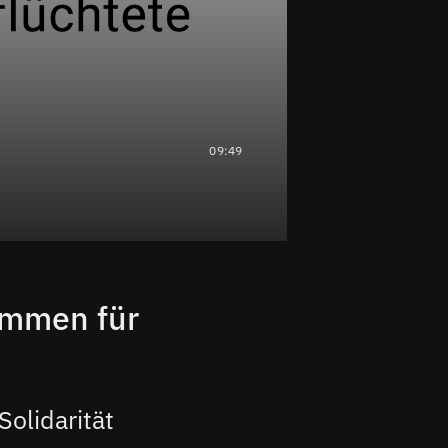
09:49
immen für
Solidarität