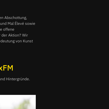
en Abschottung,
a und Mal Élevé sowie
ne offene
 der Aktion? Wir
edeutung von Kunst
uxFM
und Hintergründe.