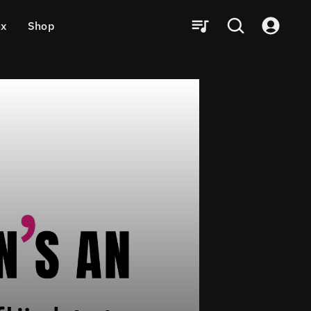
ux
Shop