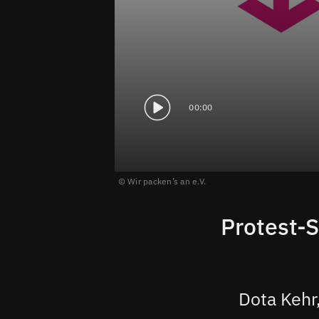
00:00
Wir packen’s an e.V.
Protest-
Dota Kehr,