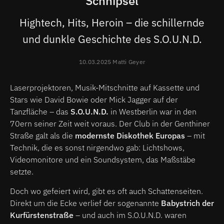
Schnipsel
Hightech, Hits, Heroin – die schillernde
und dunkle Geschichte des S.O.U.N.D.
10.03.2025 Matti Geyer
Laserprojektoren, Musik-Mitschnitte auf Kassette und
Stars wie David Bowie oder Mick Jagger auf der
Tanzfläche – das
S.O.U.N.D.
in Westberlin war in den
70ern seiner Zeit weit voraus. Der Club in der Genthiner
Straße galt als die
modernste Diskothek Europas
– mit
Technik, die es sonst nirgendwo gab: Lichtshows,
Videomonitore und ein Soundsystem, das Maßstäbe
setzte.
Doch wo gefeiert wird, gibt es oft auch Schattenseiten.
Direkt um die Ecke verlief der sogenannte
Babystrich der
Kurfürstenstraße
– und auch im S.O.U.N.D. waren