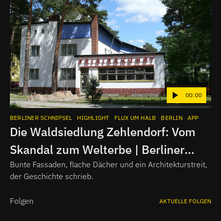
00:00
BERLINER SCHNIPSEL
HIGHLIGHT
FLUX UM HALB
BERLIN
APP
Die Waldsiedlung Zehlendorf: Vom
Skandal zum Welterbe | Berliner
Schnipsel
Bunte Fassaden, flache Dächer und ein Architekturstreit,
der Geschichte schrieb.
Folgen
AKTUELLE FOLGEN