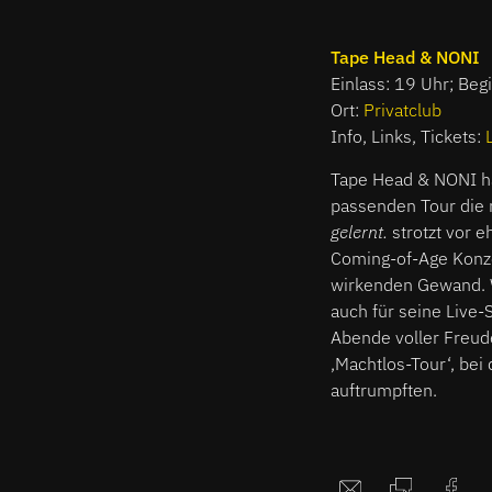
Tape Head & NONI
Einlass: 19 Uhr; Beg
Ort:
Privatclub
Info, Links, Tickets:
Tape Head & NONI h
passenden Tour die 
gelernt.
strotzt vor 
Coming-of-Age Konzep
wirkenden Gewand. W
auch für seine Live
Abende voller Freud
,Machtlos-Tour‘, be
auftrumpften.