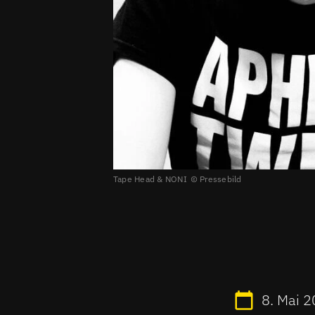
Tape Head & NONI
Pressebild
8. Mai 