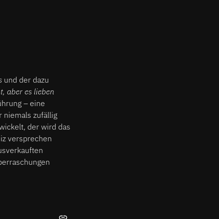
s
und der dazu
t, aber es lieben
ührung – eine
 niemals zufällig
ickelt, der wird das
eiz versprechen
usverkauften
Überraschungen