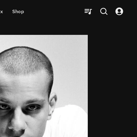
ux
Shop