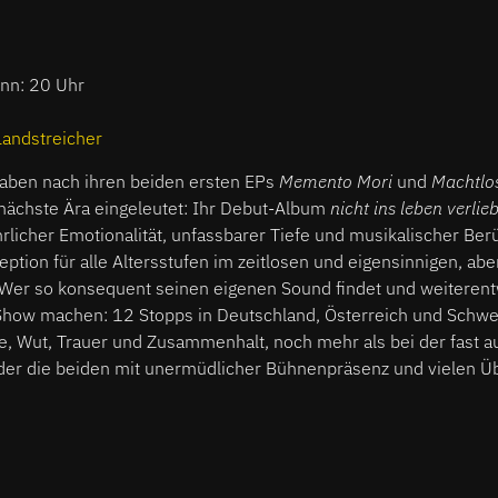
inn: 20 Uhr
Landstreicher
aben nach ihren beiden ersten EPs
Memento Mori
und
Machtlo
nächste Ära eingeleutet: Ihr Debut-Album
nicht ins leben verlieb
ehrlicher Emotionalität, unfassbarer Tiefe und musikalischer Ber
tion für alle Altersstufen im zeitlosen und eigensinnigen, aber
er so konsequent seinen eigenen Sound findet und weiterentw
-Show machen: 12 Stopps in Deutschland, Österreich und Schw
e, Wut, Trauer und Zusammenhalt, noch mehr als bei der fast a
i der die beiden mit unermüdlicher Bühnenpräsenz und vielen 