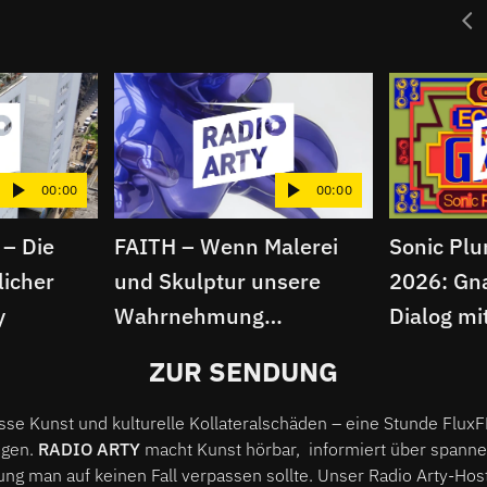
00:00
00:00
 – Die
FAITH – Wenn Malerei
Sonic Plur
licher
und Skulptur unsere
2026: Gn
y
Wahrnehmung
Dialog mit
hinterfragen | Radio Arty
Radio Art
ZUR SENDUNG
asse Kunst und kulturelle Kollateralschäden – eine Stunde Flu
ngen.
RADIO ARTY
macht Kunst hörbar, informiert über spanne
ng man auf keinen Fall verpassen sollte. Unser Radio Arty-Host