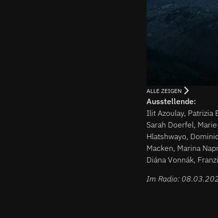
ALLE ZEIGEN
Ausstellende:
Ilit Azoulay, Patriz
Sarah Doerfel, Mari
Hlatshwayo, Dominiq
Macken, Marina Napr
Diána Vonnák, Franz
Im Radio: 08.03.20