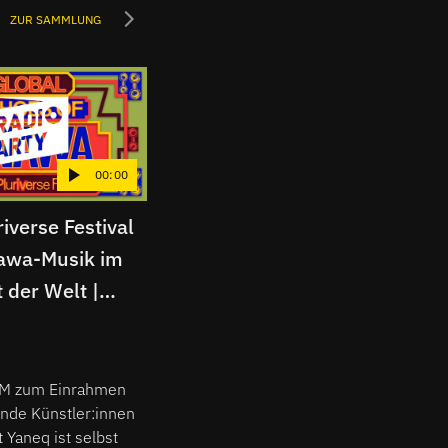
ZUR SAMMLUNG
00:00
00:00
iverse Festival
Kunst-Kneipe: Die Bar
TRA
awa-Musik im
Mysliwska stellt aus! |
Men
 der Welt |
Radio Arty
Eri
y
Art
xFM zum Einrahmen
nde Künstler:innen
 Yaneq ist selbst