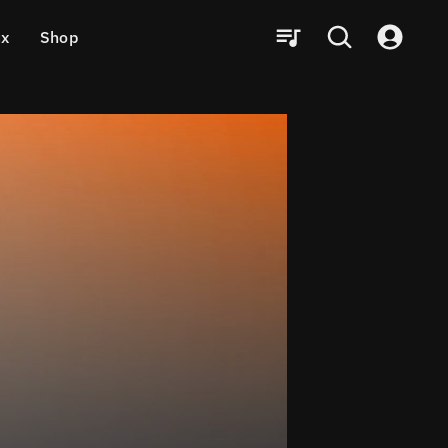
ux
Shop