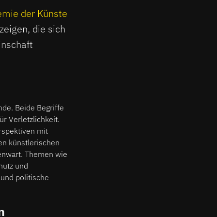
mie der Künste
zeigen, die sich
inschaft
nde. Beide Begriffe
 Verletzlichkeit.
rspektiven mit
en künstlerischen
genwart. Themen wie
hutz und
 und politische
n