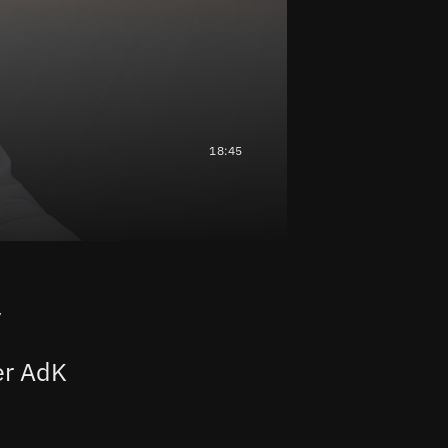
18:45
y
er AdK