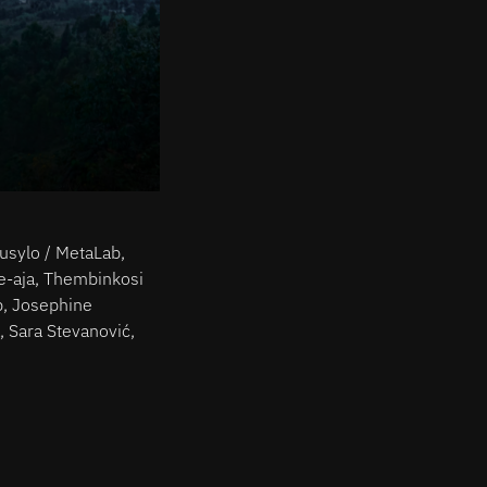
Rusylo / MetaLab,
e-aja, Thembinkosi
p, Josephine
 Sara Stevanović,