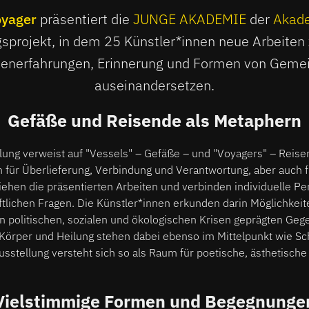
oyager
präsentiert die
JUNGE AKADEMIE
der
Akade
sprojekt, in dem 25 Künstler*innen neue Arbeiten 
senerfahrungen, Erinnerung und Formen von Geme
auseinandersetzen.
Gefäße und Reisende als Metaphern
llung verweist auf "Vessels" – Gefäße – und "Voyagers" – Reise
für Überlieferung, Verbindung und Verantwortung, aber auch für
ehen die präsentierten Arbeiten und verbinden individuelle Pe
tlichen Fragen. Die Künstler*innen erkunden darin Möglichkeit
on politischen, sozialen und ökologischen Krisen geprägten Ge
 Körper und Heilung stehen dabei ebenso im Mittelpunkt wie Sc
sstellung versteht sich so als Raum für poetische, ästhetische
Vielstimmige Formen und Begegnunge