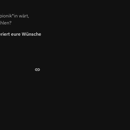
ionik*in wärt,
ählen?
riert eure Wünsche