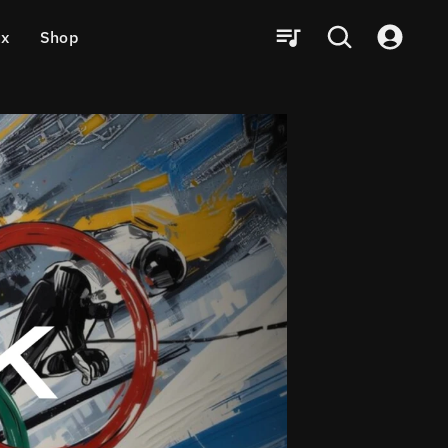
ux
Shop