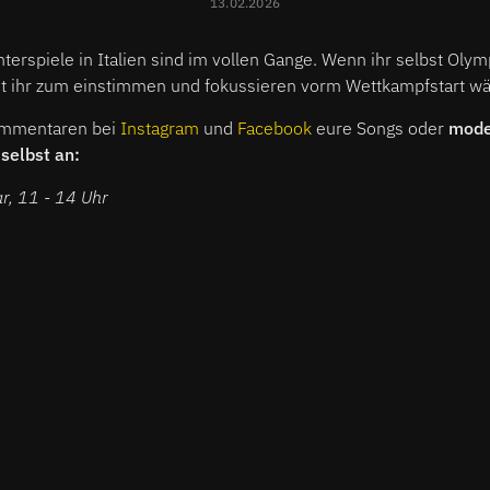
13.02.2026
erspiele in Italien sind im vollen Gange. Wenn ihr selbst Olymp
t ihr zum einstimmen und fokussieren vorm Wettkampfstart w
ommentaren bei
Instagram
und
Facebook
eure Songs oder
mode
selbst an:
r, 11 - 14 Uhr