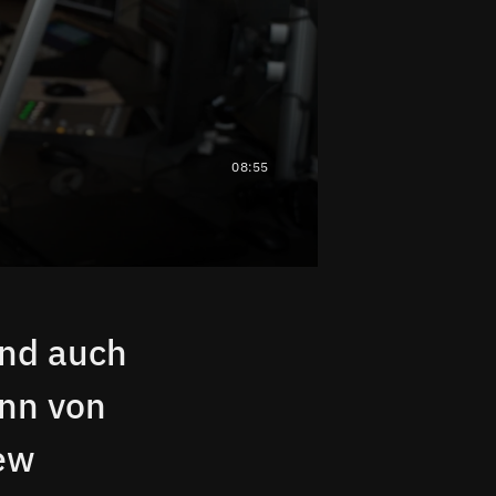
08:55
ind auch
ann von
ew