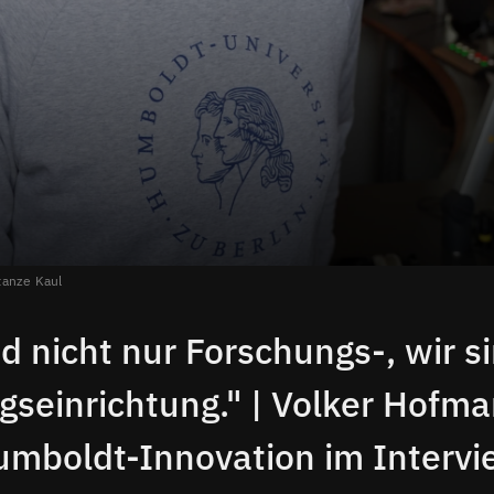
anze Kaul
nd nicht nur Forschungs-, wir s
gseinrichtung." | Volker Hofm
mboldt-Innovation im Intervi