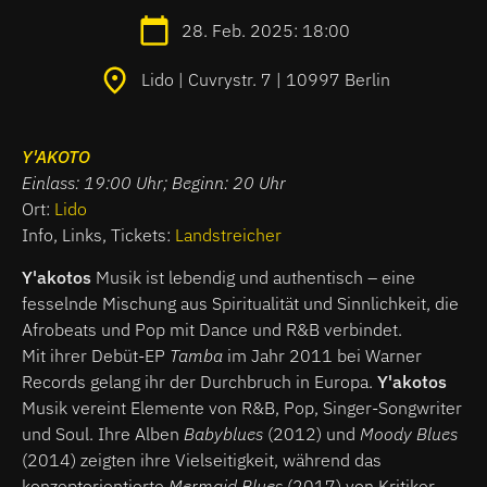
28. Feb. 2025: 18:00
Lido | Cuvrystr. 7 | 10997 Berlin
Y'AKOTO
Einlass: 19:00 Uhr; Beginn: 20 Uhr
Ort:
Lido
Info, Links, Tickets:
Landstreicher
Y'akotos
Musik ist lebendig und authentisch – eine
fesselnde Mischung aus Spiritualität und Sinnlichkeit, die
Afrobeats und Pop mit Dance und R&B verbindet.
Mit ihrer Debüt-EP
Tamba
im Jahr 2011 bei Warner
Records gelang ihr der Durchbruch in Europa.
Y'akotos
Musik vereint Elemente von R&B, Pop, Singer-Songwriter
und Soul. Ihre Alben
Babyblues
(2012) und
Moody Blues
(2014) zeigten ihre Vielseitigkeit, während das
konzeptorientierte
Mermaid Blues
(2017) von Kritiker