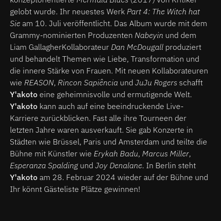
gelobt wurde. Ihr neuestes Werk
Part 4: The Witch hat
Sie
am 10. Juli veröffentlicht. Das Album wurde mit dem
Grammy-nominierten Produzenten
Nabeyin
und dem
Liam GallagherKollaborateur
Dan McDougall
produziert
und behandelt Themen wie Liebe, Transformation und
die innere Stärke von Frauen. Mit neuen Kollaborateuren
wie
REASON
,
Rincon Sapiência
und
JuJu Rogers
schafft
Y'akoto
eine geheimnisvolle und ermutigende Welt.
Y'akoto
kann auch auf eine beeindruckende Live-
Karriere zurückblicken. Fast alle ihre Tourneen der
letzten Jahre waren ausverkauft. Sie gab Konzerte in
Städten wie Brüssel, Paris und Amsterdam und teilte die
Bühne mit Künstler wie
Erykah Badu
,
Marcus Miller
,
Esperanza Spalding
und
Joy Denalane
. In Berlin steht
Y'akoto
am 28. Februar 2024 wieder auf der Bühne und
Ihr könnt Gästeliste Plätze gewinnen!