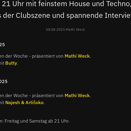
 21 Uhr mit feinstem House und Techno
s der Clubszene und spannende Intervie
08.08.2025 Mathi Weck
25
en der Woche - präsentiert von
Mathi Weck
.
mit
Butty
.
025
en der Woche - präsentiert von
Mathi Weck
.
mit
Najesh & Artišoko
.
 Freitag und Samstag ab 21 Uhr.