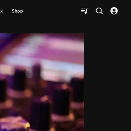
ux
Shop