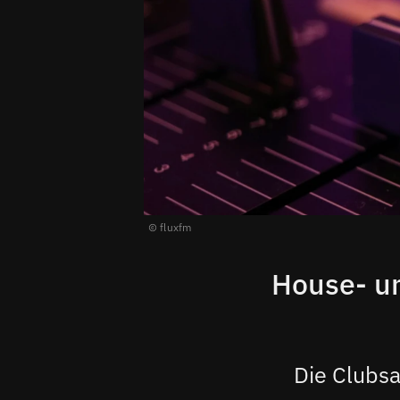
fluxfm
House- un
Die Clubsa