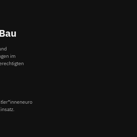
xBau
und
ngen im
erechtigten
nstler*inneneuro
insatz.