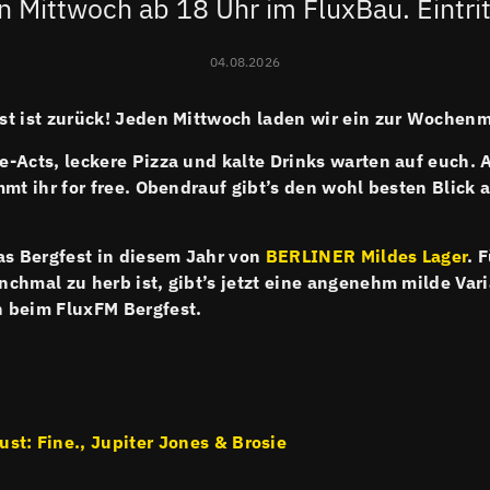
 Mittwoch ab 18 Uhr im FluxBau. Eintritt
04.08.2026
t ist zurück! Jeden Mittwoch laden wir ein zur Wochenm
-Acts, leckere Pizza und kalte Drinks warten auf euch. 
mmt ihr for free. Obendrauf gibt’s den wohl besten Blick 
as Bergfest in diesem Jahr von
BERLINER Mildes Lager
. 
chmal zu herb ist, gibt’s jetzt eine angenehm milde Var
 beim FluxFM Bergfest.
ust: Fine., Jupiter Jones & Brosie