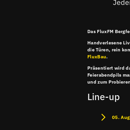
Jeden
Das FluxFM Bergfes
Handverlesene Live
die Türen, rein ko
FluxBau
.
Präsentiert wird d
Feierabendpils man
und zum Probieren
Line-up
05. Aug