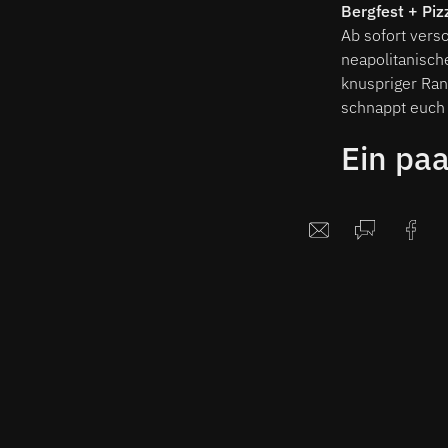
Bergfest + Piz
Ab sofort vers
neapolitanisch
knuspriger Ra
schnappt euch 
Ein pa