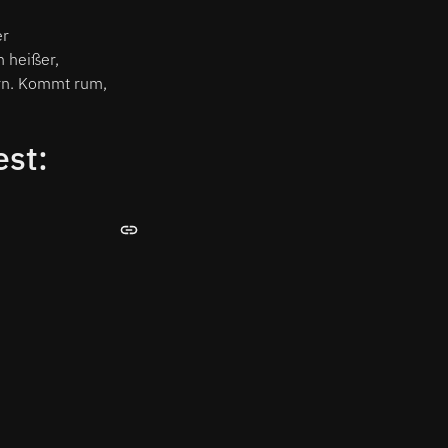
er
n heißer,
rn. Kommt rum,
est: