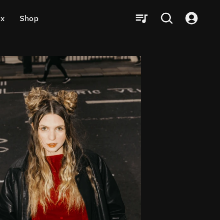
ux
Shop