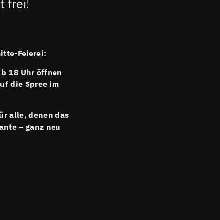
 frei!
itte-Feierei:
Ab 18 Uhr öffnen
auf die Spree im
Für alle, denen das
iante – ganz neu