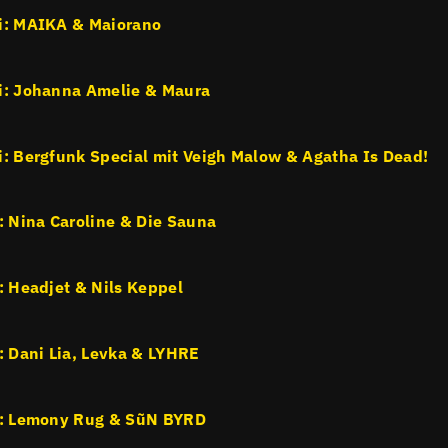
i: MAIKA & Maiorano
i: Johanna Amelie & Maura
i: Bergfunk Special mit Veigh Malow & Agatha Is Dead!
i: Nina Caroline & Die Sauna
i: Headjet & Nils Keppel
i: Dani Lia, Levka & LYHRE
i: Lemony Rug & SũN BYRD