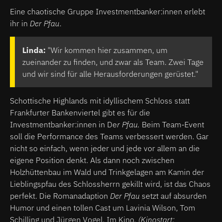
Eine chaotische Gruppe Investmentbanker:innen erlebt
ihr in
Der Pfau
.
Linda:
"Wir kommen hier zusammen, um
zueinander zu finden, und zwar als Team. Zwei Tage
und wir sind für alle Herausforderungen gerüstet."
Schottische Highlands mit idyllischem Schloss statt
Frankfurter Bankenviertel gibt es für die
Investmentbanker:innen in De
r Pfau.
Beim Team-Event
soll die Performance des Teams verbessert werden. Gar
nicht so einfach, wenn jeder und jede vor allem an die
eigene Position denkt. Als dann noch zwischen
Holzhüttenbau im Wald und Trinkgelagen am Kamin der
Lieblingspfau des Schlossherrn gekillt wird, ist das Chaos
perfekt. Die Romanadaption
Der Pfau
setzt auf absurden
Humor und einen tollen Cast um Lavinia Wilson, Tom
Schilling und Jürgen Vogel. Im Kino
. (Kinostart: