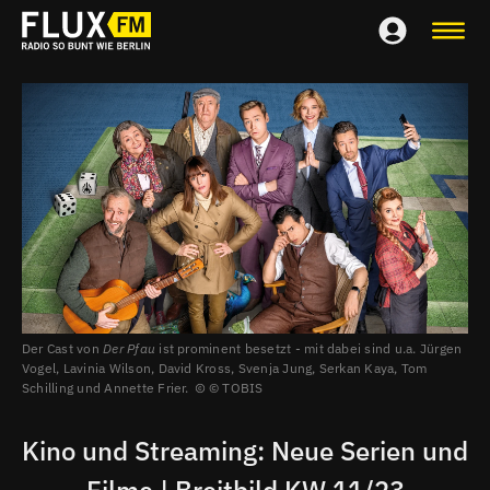
Der Cast von
Der Pfau
ist prominent besetzt - mit dabei sind u.a. Jürgen
Vogel, Lavinia Wilson, David Kross, Svenja Jung, Serkan Kaya, Tom
Schilling und Annette Frier.
© TOBIS
Kino und Streaming: Neue Serien und