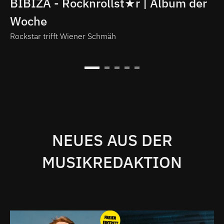
BIBIZA - Rocknrollst★r | Album der
BIBIZA - Rocknrollst★r | Album der
N
Woche
Woche
S
Rockstar trifft Wiener Schmäh
Rockstar trifft Wiener Schmäh
W
Se
NEUES AUS DER
MUSIKREDAKTION