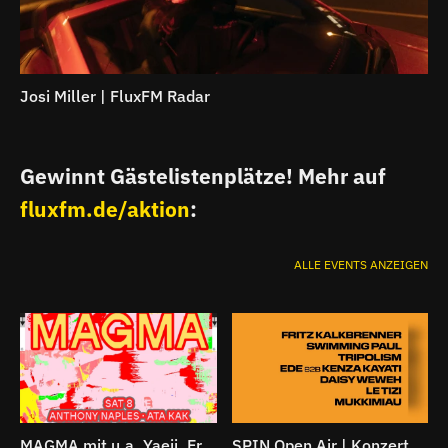
Josi Miller | FluxFM Radar
Gewinnt Gästelistenplätze! Mehr auf
fluxfm.de/aktion
:
ALLE EVENTS ANZEIGEN
MAGMA mit u.a. Yaeji, Erika De Casier, Joy Orbison uvm. | Konzerte
SPIN Open Air | Konzert