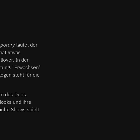
mporary
lautet der
 hat etwas
llover. In den
tung. "Erwachsen"
egen steht für die
um des Duos.
Hooks und ihre
aufte Shows spielt