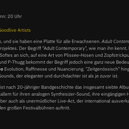
inn: 20 Uhr
Goodlive Artists
, und sie haben eine Platte für alle Erwachsenen.
Adult Conte
Projektes. Der Begriff "Adult Contemporary", wie man ihn kennt,
 Softes an sich, auf eine Art von Plissee-Hosen und Zopfstrickpu
nd P-Thugg bekommt der Begriff jedoch eine ganz neue Bedeu
eo
Evolution, Raffinesse und Nuancierung. "Zeitgenössisch" hing
 Sounds, der eleganter und durchdachter ist als je zuvor ist.
ist nach 20-jähriger Bandgeschichte das insgesamt siebte Alb
 allem für ihren analogen Synthesizer-Sound, ihre eingängigen 
aber auch als unermüdlicher Live-Act, der international ausverk
en großen Festivalbühnen auftritt.