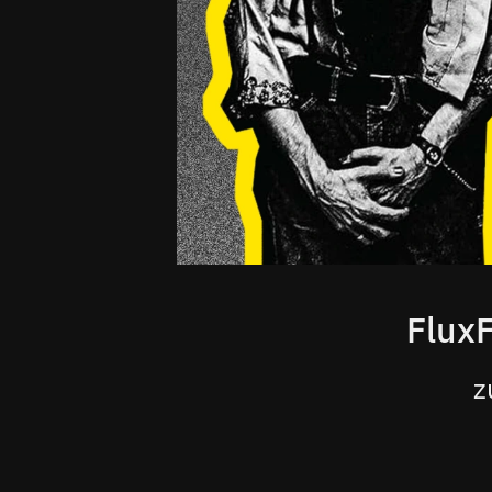
Flux
z