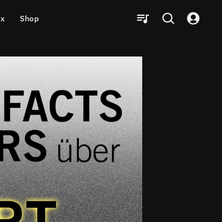
ux
Shop