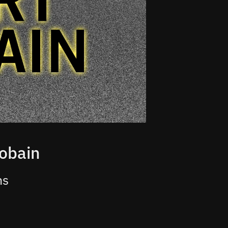
obain
ns