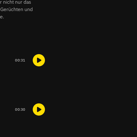
 nicht nur das
, Gerüchten und
e.
00:31
00:30