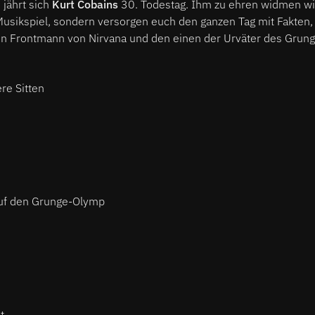
 jährt sich
Kurt Cobains
30. Todestag. Ihm zu ehren widmen wir
 Musikspiel, sondern versorgen euch den ganzen Tag mit Fakten
n Frontmann von Nirvana und den einen der Urväter des Grung
re Sitten
auf den Grunge-Olymp
t