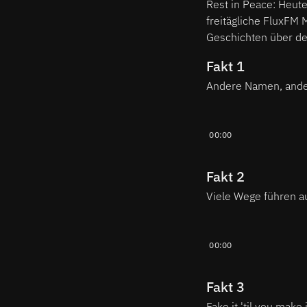
Rest in Peace: Heute
freitägliche FluxFM
Geschichten über de
Fakt 1
Andere Namen, ande
00:00
Fakt 2
Viele Wege führen 
00:00
Fakt 3
Fake it 'til you make i