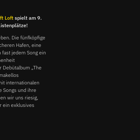
ft Loft
spielt am 9.
listenplätze!
eben. Die fünfköpfige
cheren Hafen, eine
n fast jedem Song ein
menheit
ihr Debütalbum „The
 makellos
t internationalen
re Songs und ihre
en wir uns riesig,
 ein exklusives