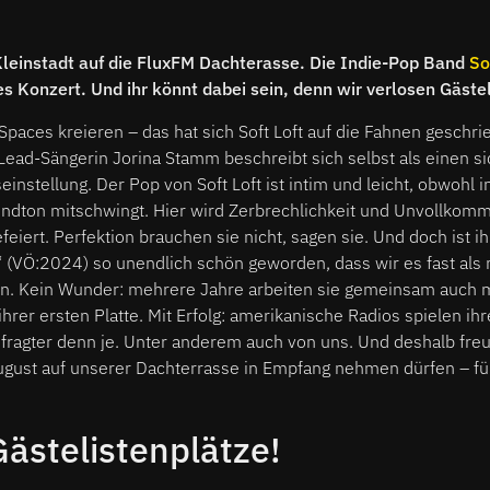
leinstadt auf die FluxFM Dachterasse. Die Indie-Pop Band
So
es Konzert. Und ihr könnt dabei sein, denn wir verlosen Gäste
 Spaces kreieren – das hat sich Soft Loft auf die Fahnen geschri
ead-Sängerin Jorina Stamm beschreibt sich selbst als einen si
instellung. Der Pop von Soft Loft ist intim und leicht, obwohl i
ndton mitschwingt. Hier wird Zerbrechlichkeit und Unvollkom
iert. Perfektion brauchen sie nicht, sagen sie. Und doch ist 
 (VÖ:2024) so unendlich schön geworden, dass wir es fast als
. Kein Wunder: mehrere Jahre arbeiten sie gemeinsam auch mi
hrer ersten Platte. Mit Erfolg: amerikanische Radios spielen ih
gefragter denn je. Unter anderem auch von uns. Und deshalb freu
ugust auf unserer Dachterrasse in Empfang nehmen dürfen – für
ästelistenplätze!