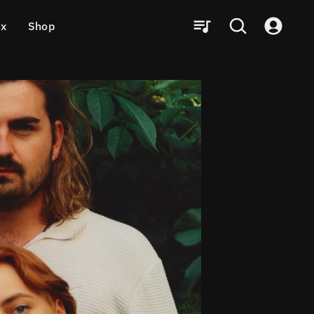
ux
Shop