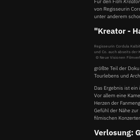
Für den Film
Kreator
von Regisseurin Cord
unter anderem schon
"Kreator - H
Regisseurin Cordula Kalbit
und Co. auch abseits der
Neue Visionen Filmver
größte Teil der Doku
Tourlebens und Arch
Das Ergebnis ist ein
Vor allem eine Kame
Herzen der Fanmengen
Gefühl der Nähe zur 
filmischen Konzerter
Verlosung: 