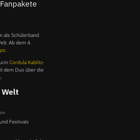
n Fanpakete
n als Schülerband
elt. Ab dem 4.
ope
.
urin
Cordula Kablitz-
it dem Duo über die
.
 Welt
mbH
und Festivals