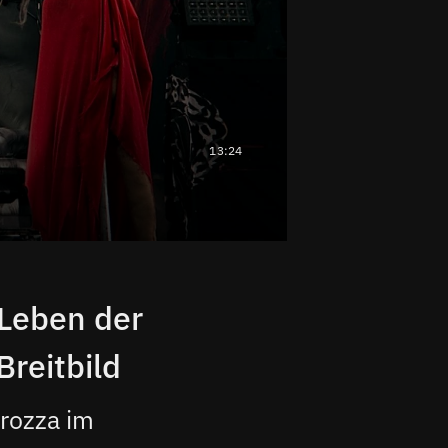
13:24
 Leben der
reitbild
trozza im