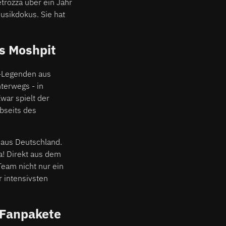
trozza über ein Jahr
Musikdokus. Sie hat
es Moshpit
-Legenden aus
terwegs - in
war spielt der
abseits des
s aus Deutschland.
a! Direkt aus dem
Team nicht nur ein
 intensivsten
-Fanpakete