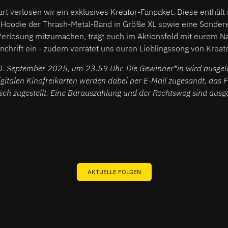
t verlosen wir ein exklusives Kreator-Fanpaket. Diese enthält 
 Hoodie der Thrash-Metal-Band in Größe XL sowie eine Sonder
Verlosung mitzumachen, tragt euch im Aktionsfeld mit eurem N
chrift ein - zudem verratet uns euren Lieblingssong von Kreato
0. September 2025, um 23.59 Uhr. Die Gewinner*in wird ausgelo
digitalen Kinofreikarten werden dabei per E-Mail zugesandt, das 
sch zugestellt. Eine Barauszahlung und der Rechtsweg sind ausg
AKTUELLE FOLGEN