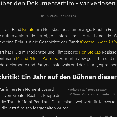
über den Dokumentarfilm - wir verlose
04.09.2025 Ron Stoklas
ist die Band
Kreator
im Musikbusiness unterwegs. Einst in Esse
e mittlerweile zu den erfolgreichsten Thrash-Metal-Bands der W
kt eine Doku auf die Geschichte der Band:
Kreator – Hate & H
art hat FluxFM-Moderator und Filmexperte
Ron Stoklas
Regisse
rontmann
Miland "Mille" Petrozza
zum Interview getroffen und m
ndere Momente und Partynächste während der Tour gesprochen
ritik: Ein Jahr auf den Bühnen dieser
Was im ersten Moment absurd
Weltweit auf Tour: Kreator
Neue Visionen Filmverleih G
all von Kreator Realität. Knapp die
t die Thrash-Metal-Band aus Deutschland weltweit für Konzerte 
 die jetzt filmisch festgehalten wurde.