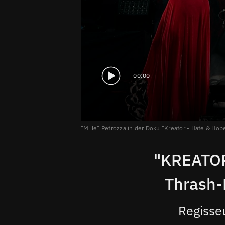
00:00
"Mille" Petrozza in der Doku "Kreator - Hate & Hop
"KREATOR 
Thrash-
Regisseu