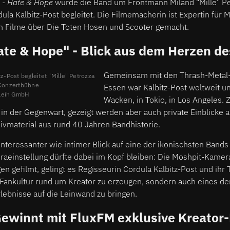
 - Hate & Hope
wurde die Band um Frontmann Miland "Mille" Pe
ula Kalbitz-Post begleitet. Die Filmemacherin ist Expertin für 
 Filme über Die Toten Hosen und Scooter gemacht.
ate & Hope" - Blick aus dem Herzen d
Gemeinsam mit den Thrash-Metal
z-Post begleitet "Mille" Petrozza
 Konzertbühne
Essen war Kalbitz-Post weltweit un
leih GmbH
Wacken, in Tokio, in Los Angeles. Z
 in der Gegenwart, gezeigt werden aber auch private Einblicke 
ivmaterial aus rund 40 Jahren Bandhistorie.
 interessanter wie intimer Blick auf eine der ikonischsten Band
raeinstellung dürfte dabei im Kopf bleiben: Die Moshpit-Kamer
 gefilmt, gelingt es Regisseurin Cordula Kalbitz-Post und ihr 
Fankultur rund um Kreator zu erzeugen, sondern auch eines der
lebnisse auf die Leinwand zu bringen.
Gewinnt mit FluxFM exklusive Kreator