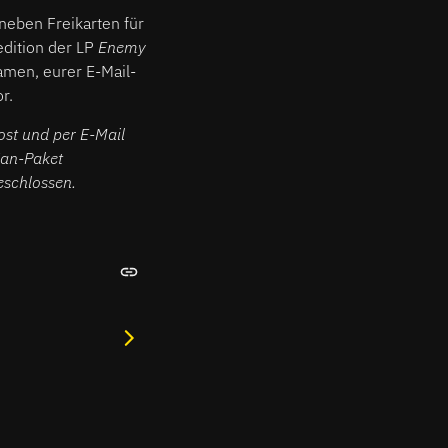
neben Freikarten für
edition der LP
Enemy
amen, eurer E-Mail-
r.
st und per E-Mail
Fan-Paket
eschlossen.