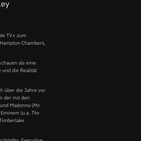
ley
pple TV+ zum
t: Hampton Chambers,
schauen als eine
und die Realität
h über die Jahre vor
n der mit den
 und Madonna (
Me
, Eminem (u.a.
The
 Timberlake
schöpfer, Executive