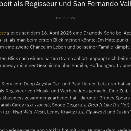
beit als Regisseur und San Fernando Val
01.05.2025
ese
gibt es seit dem 16. April 2025 eine Dramedy-Serie bei A
s ist, als man beim ersten Blick meinen könnte. Im Mittelpunk
 um eine zweite Chance im Leben und bei seiner Familie kämpft.
sten Blick nach einem harten Drama anhört, enpuppt sich beim 
ramedy mit einer Geschichte über Familie, Hoffnungen, Träume 
.
 Story vom Duop Aeysha Carr und Paul Hunter. Letzterer hat sic
ls Regisseur von Musik- und Werbevideos gemacht. Eine Zeit, i
sikbusiness zusammengearbeitet hat - darunter Britney Spears
Mariah Carey (
u.a. Honey
), Snoop Dogg (u.a.
Drop It Like It's Hot
)
h (
u.a. Wild Wild West
), Lenny Kravitz (u.a.
Fly Away
) und Justin
d Serienexperte Ron Stoklas hat mit Paul Hunter - dem Serien