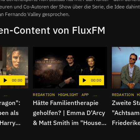
euren und Co-Autoren der Show über die Serie, die Idee dahint
San Fernando Valley gesprochen.
en-Content von FluxFM
00:00
00:00
INTERVIEW
APP
REDAKTION
SERIE
INSTAGRAM
HIGHLIGHT
APP
SERIE
INSTAGRAM
REDAKTION
H
ragon":
Hätte Familientherapie
Zweite St
ben als
geholfen? | Emma D'Arcy
"Achtsam
 Harry
& Matt Smith im "House
Friederik
er-
of the Dragon"-Interview
Tom Schil