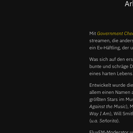
Ar
Mit
Government Che
streamen, die ander
ein Ex-Häftling, der
Was sich auf den er
bunte und schräge D
eines harten Lebens
Entwickelt wurde die
allem einen Namen a
größten Stars im Mu
Against the Music
), 
Way I Am
), Will Smit
(
u.a. Señorita
).
FluxFM-Moderator un