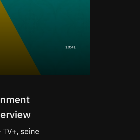
10:41
ernment
terview
 TV+, seine