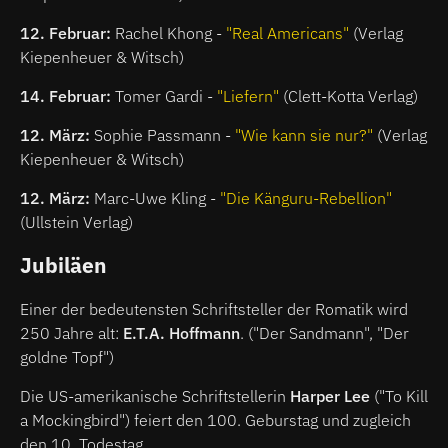
12. Februar:
Rachel Khong -
"Real Americans"
(Verlag
Kiepenheuer & Witsch)
14. Februar:
Tomer Gardi -
"Liefern"
(Clett-Kotta Verlag)
12. März:
Sophie Passmann -
"Wie kann sie nur?"
(Verlag
Kiepenheuer & Witsch)
12. März:
Marc-Uwe Kling -
"Die Känguru-Rebellion"
(Ullstein Verlag)
Jubiläen
Einer der bedeutensten Schriftsteller der Romatik wird
250 Jahre alt:
E.T.A. Hoffmann
. ("Der Sandmann", "Der
goldne Topf")
Die US-amerikanische Schriftstellerin
Harper Lee
("To Kill
a Mockingbird") feiert den 100. Geburstag und zugleich
den 10. Todestag.