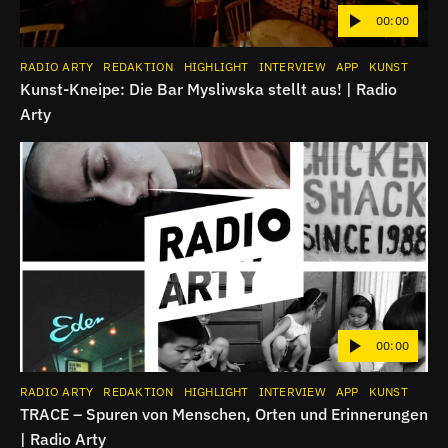
00:00
RADIO ARTY
REDAKTION
HIGHLIGHT
INTERVIEW
APP
KUNST
Kunst-Kneipe: Die Bar Mysliwska stellt aus! | Radio
Arty
00:00
RADIO ARTY
REDAKTION
HIGHLIGHT
INTERVIEW
APP
KUNST
TRACE – Spuren von Menschen, Orten und Erinnerungen
| Radio Arty