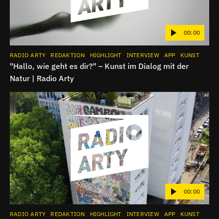
00:00
RADIO ARTY
REDAKTION
HIGHLIGHT
INTERVIEW
APP
KUNST
"Hallo, wie geht es dir?" – Kunst im Dialog mit der
Natur | Radio Arty
00:00
RADIO ARTY
REDAKTION
HIGHLIGHT
INTERVIEW
APP
KUNST