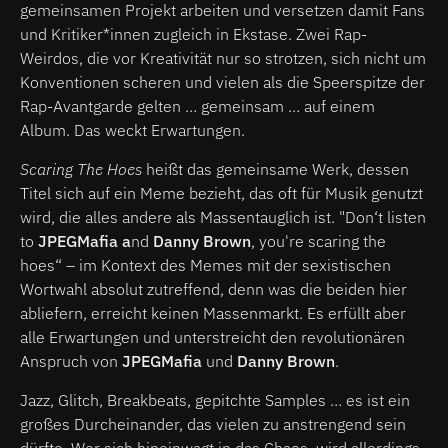
gemeinsamen Projekt arbeiten und versetzen damit Fans
und Kritiker*innen zugleich in Ekstase. Zwei Rap-
Weirdos, die vor Kreativität nur so strotzen, sich nicht um
Konventionen scheren und vielen als die Speerspitze der
Rap-Avantgarde gelten … gemeinsam … auf einem
Album. Das weckt Erwartungen.
Scaring The Hoes
heißt das gemeinsame Werk, dessen
Titel sich auf ein Meme bezieht, das oft für Musik genutzt
wird, die alles andere als Massentauglich ist. "Don‘t listen
to
JPEGMafia a
nd
Danny Brown
, you're scaring the
hoes“ – im Kontext des Memes mit der sexistischen
Wortwahl absolut zutreffend, denn was die beiden hier
abliefern, erreicht keinen Massenmarkt. Es erfüllt aber
alle Erwartungen und unterstreicht den revolutionären
Anspruch von
JPEGMafia
und
Danny Brown
.
Jazz, Glitch, Breakbeats, gepitchte Samples … es ist ein
großes Durcheinander, das vielen zu anstrengend sein
dürfte. Wer sich hineinwagt in das Chaos, wird allerdings