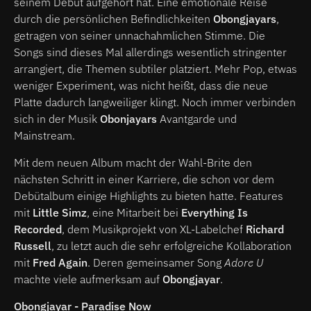
seinem Debüt aufgehört hat. Eine emotionale Reise
durch die persönlichen Befindlichkeiten
Obongjayars
,
getragen von seiner unnachahmlichen Stimme. Die
Songs sind dieses Mal allerdings wesentlich stringenter
arrangiert, die Themen subtiler platziert. Mehr Pop, etwas
weniger Experiment, was nicht heißt, dass die neue
Platte dadurch langweiliger klingt. Noch immer verbinden
sich in der Musik
Obonjayars
Avantgarde und
Mainstream.
Mit dem neuen Album macht der Wahl-Brite den
nächsten Schritt in einer Karriere, die schon vor dem
Debütalbum einige Highlights zu bieten hatte. Features
mit
Little Simz
, eine Mitarbeit bei
Everything Is
Recorded
, dem Musikprojekt von XL-Labelchef
Richard
Russell
, zu letzt auch die sehr erfolgreiche Kollaboration
mit
Fred Again
. Deren gemeinsamer Song
Adore U
machte viele aufmerksam auf
Obongjayar
.
Obongjayar - Paradise Now