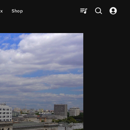
ux
Shop