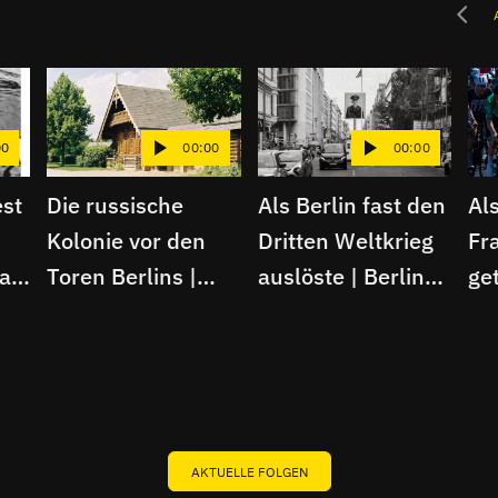
00
00:00
00:00
st
Die russische
Als Berlin fast den
Al
Kolonie vor den
Dritten Weltkrieg
Fr
lag
Toren Berlins |
auslöste | Berliner
get
Berliner Schnipsel
Schnipsel
| B
Sc
AKTUELLE FOLGEN