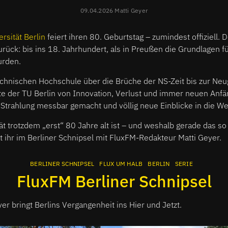
09.04.2026 Matti Geyer
rsität Berlin
feiert ihren 80. Geburtstag – zumindest offiziell.
zurück: bis ins 18. Jahrhundert, als in Preußen die Grundlagen f
urden.
echnischen Hochschule über die Brüche der NS-Zeit bis zur N
hte der TU Berlin von Innovation, Verlust und immer neuen Anf
trahlung messbar gemacht und völlig neue Einblicke in die Wel
t trotzdem „erst“ 80 Jahre alt ist – und weshalb gerade das so 
rt ihr im Berliner Schnipsel mit FluxFM-Redakteur Matti Geyer.
BERLINER SCHNIPSEL
FLUX UM HALB
BERLIN
SERIE
FluxFM Berliner Schnipsel
er bringt Berlins Vergangenheit ins Hier und Jetzt.