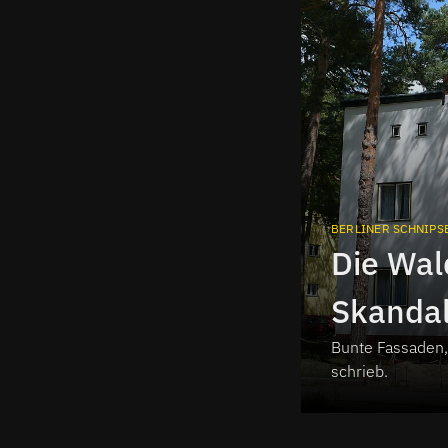
BERLINER SCHNIPS
Die Wal
Skandal
Bunte Fassaden, 
Schnips
schrieb.