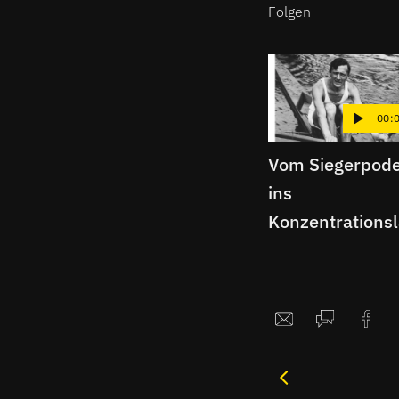
Folgen
00:
Vom Siegerpode
ins
Konzentrations
er | Berliner
Schnipsel