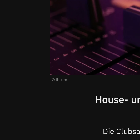
fluxfm
House- un
Die Clubsa