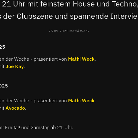
 21 Uhr mit feinstem House und Techno
s der Clubszene und spannende Intervie
25.07.2025 Mathi Weck
25
en der Woche - präsentiert von
Mathi Weck
.
mit
Joe Kay
.
025
en der Woche - präsentiert von
Mathi Weck
.
mit
Avocado
.
 Freitag und Samstag ab 21 Uhr.