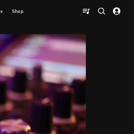
ux
Shop