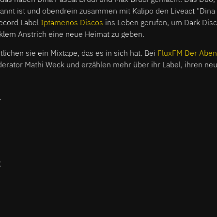
nnt ist
und obendrein zusammen mit Kalipo den Liveact "Dina 
ecord Label
Iptamenos Discos
ins Leben gerufen, um Dark Dis
nklem Anstrich eine neue Heimat zu geben.
lichen sie ein Mixtape, das es in sich hat. Bei
FluxFM Der Abe
rator Mathi Weck und erzählen mehr über ihr Label, ihren ne
1
2