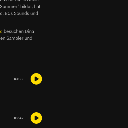
Summer" bildet, hat
co, 80s Sounds und
nd
besuchen Dina
uen Sampler und
04:22
02:42