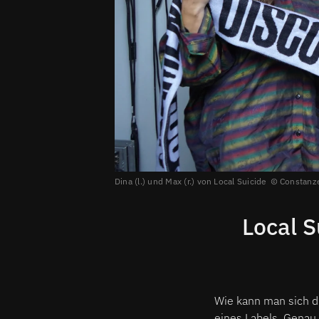
Dina (l.) und Max (r.) von Local Suicide
Constanze
Local S
Wie kann man sich d
eines Labels. Genau