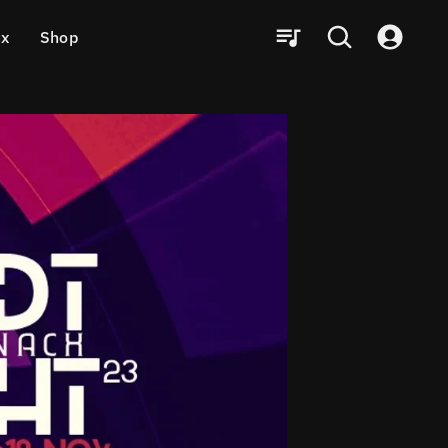
ux
Shop