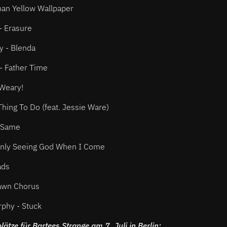
an Yellow Wallpaper
- Erasure
y - Blenda
- Father Time
 Weary!
hing To Do (feat. Jessie Ware)
e Same
Only Seeing God When I Come
ads
awn Chorus
phy - Stuck
ätze für Bartees Strange am 7. Juli in Berlin: