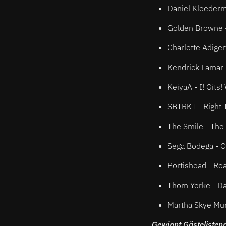
Daniel Kleederm
Golden Browne 
Charlotte Adiger
Kendrick Lamar 
KeiyaA - I! Gits!
SBTRKT - Right T
The Smile - Th
Sega Bodega - 
Portishead - Ro
Thom Yorke - D
Martha Skye Mur
Gewinnt Gästelistenpl