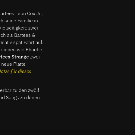
artees Leon Cox Jr.,
ch seine Familie in
elseitigkeit: zwei
ich als Bartees &
lativ spät Fahrt auf.
ler:innen wie Phoebe
tees Strange
zwei
e neue Platte
lätze für dieses
derbar zu den zwölf
ind Songs zu denen