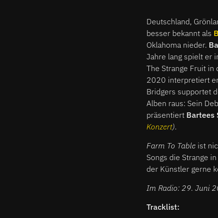
Deutschland, Grönlan
besser bekannt als
B
Oklahoma nieder.
Ba
Jahre lang spielt er 
The Strange Fruit in 
2020 interpretiert e
Bridgers supportet 
Alben raus: Sein De
präsentiert
Bartees 
Konzert
)
.
Farm To Table
ist ni
Songs die Strange i
der Künstler gerne k
Im Radio: 29. Juni 2
Tracklist: