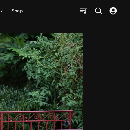
ux
Shop