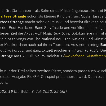
d, Großbritannien – als Sohn eines Militär-Ingenieurs kommt B
artees Strange
schon als kleines Kind viel rum. Später lässt si
rtees Strange
macht sehr viel Musik und beweist direkt seine Vi
in der Post-Hardcore-Band Stay Inside und veröffentlicht zeitgle
dieser Zeit die Akustik-EP Ma
gic Boy. Seine
Solokarriere nimmt re
r ein paar Songs von The National neu. The National und Künst
der Musiker dann auch auf ihren Tourneen. Außerdem bringt
Bar
büt
Live Forever
und ganz aktuell erschienen:
Farm To Table
. Di
Strange
am 07. Juli live im Badehaus
(
wir verlosen Gästelistenp
cht nur der Titel seiner zweiten Platte, sondern passt auch wun
n dieser Ausgabe FluxFM-Ohrspiel präsentieren wird. Denn es s
ocht.
022, 19 Uhr (Wdh. 3. Juli 2022, 22 Uhr)