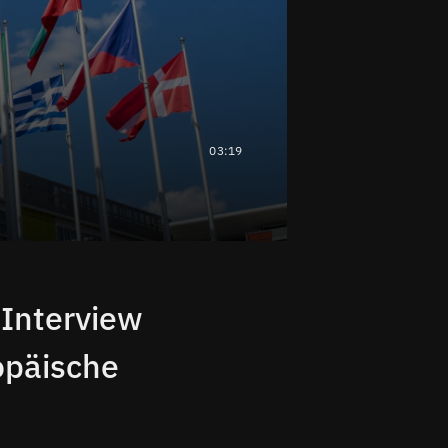
03:19
 Interview
opäische