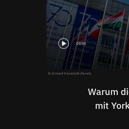
00:00
Gintarė Kairaitytė,
Pexels
Warum die
mit Yor