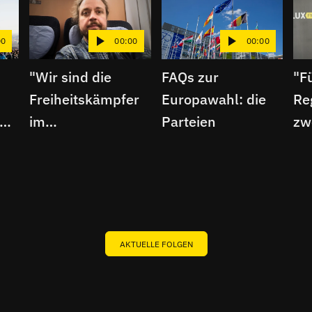
00
00:00
00:00
"Wir sind die
FAQs zur
"F
Freiheitskämpfer
Europawahl: die
Re
im
Parteien
zw
Europaparlament"
str
| EU-Wahl
Int
Interview mit Dr.
An
Franz-Josef
Vi
Schmitt (Piraten)
Ma
AKTUELLE FOLGEN