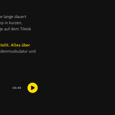
e lange dauert
p in kurzen,
e auf dem Tiktok
ellt. Alles über
odenmuskulatur und
06:44