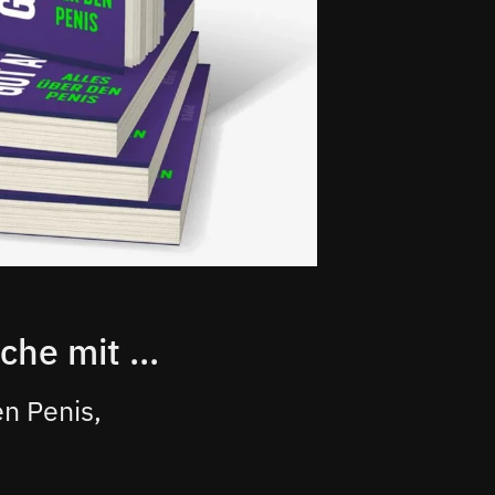
he mit ...
n Penis,