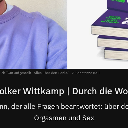
ch "Gut aufgestellt- Alles über den Penis."
Constanze Kaul
olker Wittkamp | Durch die Woc
n, der alle Fragen beantwortet: über de
Orgasmen und Sex