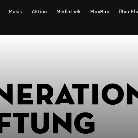
Musik
Aktion
Mediathek
FluxBau
Über Fl