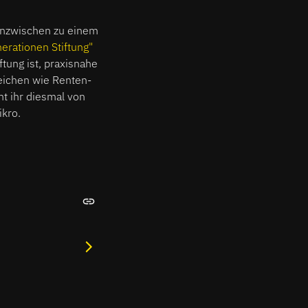
 inzwischen zu einem
erationen Stiftung"
tung ist, praxisnahe
eichen wie Renten-
mt ihr diesmal von
ikro.