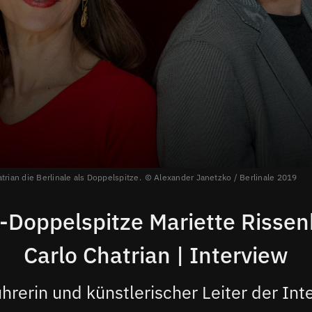
trian die Berlinale als Doppelspitze.
Alexander Janetzko / Berlinale 2019
e-Doppelspitze Mariette Risse
Carlo Chatrian | Interview
hrerin und künstlerischer Leiter der Int