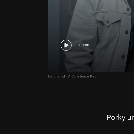
00:00
Deichkind
Constanze Kaul
Porky u