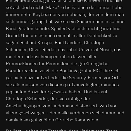
Ein weiterer Schlag ins ach so dunkle Fan-Herz! Und alle
so: ach doch nicht "Flake" - das ist doch der immer liebe,
immer nette Keyboarder von nebenan, der von dem man
sich immer gefragt hat, wie so ein Saubermann in so eine
Band geraten konnte. Spoiler: vielleicht nicht ganz ohne
Grund. Und um es noch einmal in aller Deutlichkeit zu
sagen: Richard Kruspe, Paul Landers, Christoph
Schneider, Oliver Riedel, das Label Universal Music, das
mit dem fadenscheinigen ruhen lassen aller
Promoaktionen für Rammstein die größtmögliche
Pseudoreaktion zeigt, die Bookingagentur MCT die sich
gar nicht dazu äußert oder die Security-Firmen vor Ort -
sie alle müssen von diesem groß angelegten, minutiös
geplanten Prozedere gewusst haben. Und bis auf
Christoph Schneider, der sich infolge der
Anschuldigungen von Lindemann distanziert, wird vor
allem geschwiegen - denn alle verdienen sich dumm und
dämlich am gut geölten Getriebe Rammstein.
Da liegt - neben der Tatsache, dass Lindemanns Texte