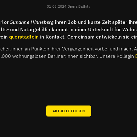
01.03.2024 Diona Bathily
erlor
Susanne Hinneberg
ihren Job und kurze Zeit später ih
lts- und Notargehilfin kommt in einer Unterkunft für Wohn
rein
querstadtein
in Kontakt. Gemeinsam entwickeln sie e
ucher:innen an Punkten ihrer Vergangenheit vorbei und macht 
0.000 wohnungslosen Berliner:innen sichtbar. Unsere Kollegin
AKTUELLE FOLGEN