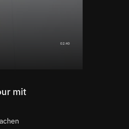
02:40
our mit
machen