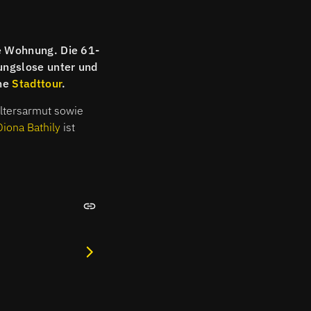
re Wohnung. Die 61-
ungslose unter und
ine
Stadttour
.
Altersarmut sowie
Diona Bathily
ist