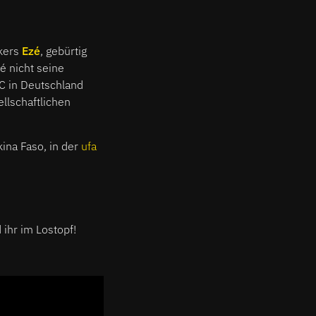
ikers
Ezé
, gebürtig
é nicht seine
OC in Deutschland
ellschaftlichen
ina Faso, in der
ufa
 ihr im Lostopf!