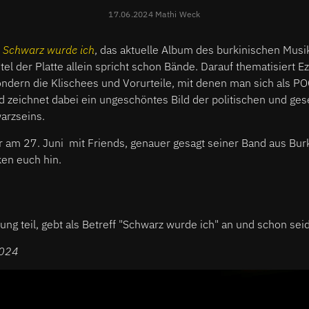
17.06.2024 Mathi Weck
n
Schwarz wurde ich
, das aktuelle Album des burkinischen Mus
el der Platte allein spricht schon Bände. Darauf thematisiert Ez
ondern die Klischees und Vorurteile, mit denen man sich als P
nd zeichnet dabei ein ungeschöntes Bild der politischen und ges
arzseins.
r am 27. Juni mit Friends, genauer gesagt seiner Band aus Burk
en euch hin.
ng teil, gebt als Betreff "Schwarz wurde ich" an und schon seid
2024