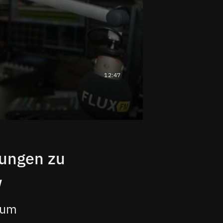
12:47
rungen zu
w
kum