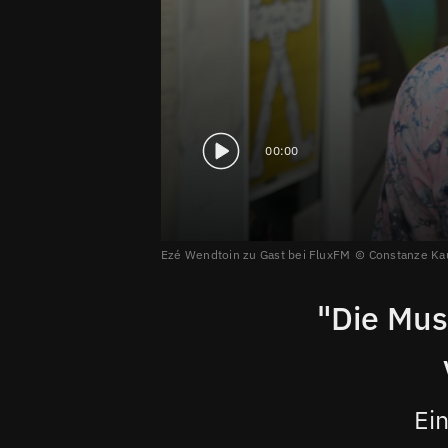
00:00
Ezé Wendtoin zu Gast bei FluxFM
Constanze Ka
"Die Mus
Ei