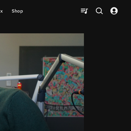
ux
Shop