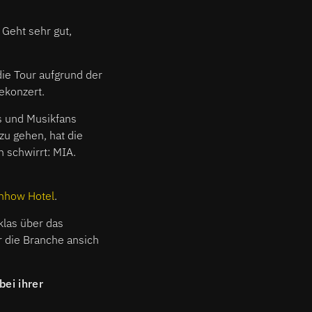
 Geht sehr gut,
die Tour aufgrund der
ekonzert.
s und Musikfans
zu gehen, hat die
 schwirrt: MIA.
 nhow Hotel
.
klas über das
r die Branche ansich
ei ihrer