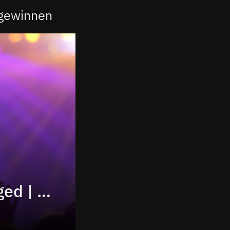
 gewinnen
nhow präsentiert MiA.Minimal Unplugged | Konzert