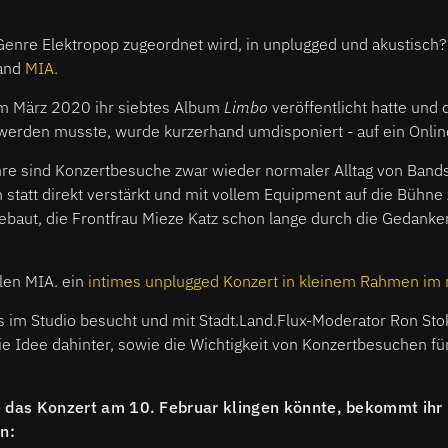
enre Elektropop zugeordnet wird, in unplugged und akustisch?
Band
MIA.
m März 2020 ihr siebtes Album
Limbo
veröffentlicht hatte und 
erden musste, wurde kurzerhand umdisponiert - auf ein Onlin
ahre sind Konzertbesuche zwar wieder normaler Alltag von Band
statt direkt verstärkt und mit vollem Equipment auf die Bühne 
baut, die Frontfrau Mieze Katz schon lange durch die Gedanken
len MIA. ein
intimes unplugged Konzert in kleinem Rahmen im
s im Studio besucht und mit Stadt.Land.Flux-Moderator Ron Sto
e Idee dahinter, sowie die Wichtigkeit von Konzertbesuchen fü
e das Konzert am 10. Februar klingen könnte, bekommt ihr b
n: