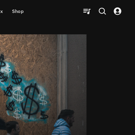
ux
Shop