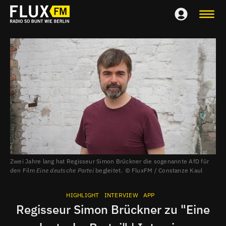
Zwei Jahre lang hat Regisseur Simon Brückner die sogenannte AfD für
den Film
Eine deutsche Partei
begleitet.
FluxFM / Constanze Kaul
HIGHLIGHT
INTERVIEW
APP
Regisseur Simon Brückner zu "Eine