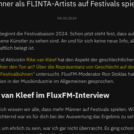
ner als FLINTA-Artists auf Festivals spi
04.03.2024
ginnt die Festivalsaison 2024. Schon jetzt steht fest, dass a
ene Künstler zu sehen sind. An und für sich keine neue Info, ab
ftlich belegt ist.
nd Aktivistin
Rike van Kleef
hat den Aspekt der geschlechtlichen
 hier den Ton an? Über die Repräsentanz von Geschlecht auf d
Festivalbühnen"
untersucht. FluxFM-Moderator Ron Stoklas hat 
tion in der Musikindustrie im Allgemeinen gesprochen.
 van Kleef im FluxFM-Interview
ich wissen wir alle, dass mehr Männer auf Festivals spielen. 
chternd war es für dich bei der Auswertung das Ergebnis zu se
 um ehrlich zu sein, war ich gar nicht überrascht. Es ging scho