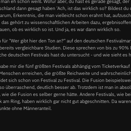
man eh schon weiß. Wofür aber, du hast es gerade gesagt, der B
chland dann gesagt haben 'Ach, ist das wirklich so? Bildest du d
arum, Erkenntnis, die man vielleicht schon erahnt hat, aufzusc
, das gehört zu wissenschaftlichen Arbeiten dazu, ergebnisoffe
en, ob es wirklich so ist. Und ja, es war dann wirklich so.
 für "Wer gibt hier den Ton an?" auf den deutschen Festivalmark
 bereits vergleichbare Studien. Diese sprechen von bis zu 90% 
he deutschen Festivals hast du untersucht - und wie sieht es h
abe mir die fünf größten Festivals abhängig vom Ticketverkauf
n Menschen erreichen, die größte Reichweite und wahrscheinli
det sich schon von Festival zu Festival. Die Fusion beispielswe
t so überraschend, deutlich besser ab. Trotzdem ist man in abso
 wie die Fusion es selber gerne hätte. Andere Festivals, wie b
 am Ring, haben wirklich gar nicht gut abgeschnitten. Da waren
nkte ohne Männeranteil.