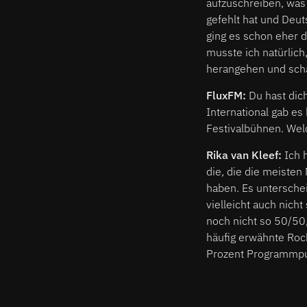
aufzuschreiben, was 
gefehlt hat und Deuts
ging es schon eher d
musste ich natürlich
herangehen und schau
FluxFM:
Du hast dich
International gab es
Festivalbühnen. Welc
Rika van Kleef:
Ich h
die, die die meiste
haben. Es unterschei
vielleicht auch nich
noch nicht so 50/50,
häufig erwähnte Rock
Prozent Programmpu