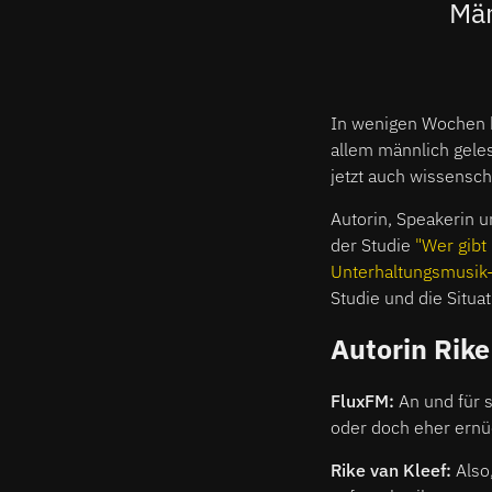
Män
In wenigen Wochen be
allem männlich geles
jetzt auch wissenscha
Autorin, Speakerin u
der Studie
"Wer gibt
Unterhaltungsmusik-
Studie und die Situa
Autorin Rike
FluxFM:
An und für s
oder doch eher ernü
Rike van Kleef:
Also,