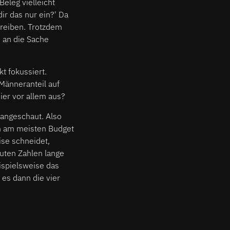
eleg vielleicht
ir das nur ein?' Da
hreiben. Trotzdem
n an die Sache
t fokussiert.
Männeranteil auf
ier vor allem aus?
 angeschaut. Also
ch am meisten Budget
ise schneidet,
luten Zahlen lange
eispielsweise das
 es dann die vier