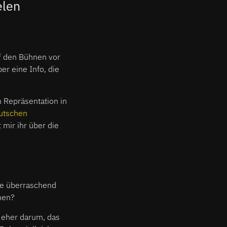
elen
uf den Bühnen vor
er eine Info, die
 Repräsentation in
eutschen
mir ihr über die
Wie überraschend
hen?
n eher darum, das