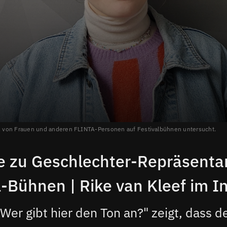
anz von Frauen und anderen FLINTA-Personen auf Festivalbühnen untersucht.
e zu Geschlechter-Repräsenta
l-Bühnen | Rike van Kleef im I
"Wer gibt hier den Ton an?" zeigt, dass d