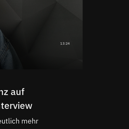
13:24
nz auf
nterview
eutlich mehr