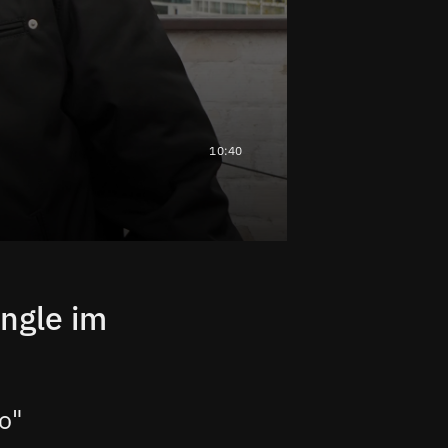
10:40
ungle im
o"