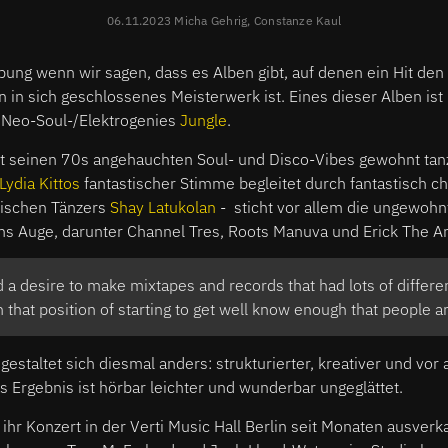
06.11.2023 Micha Gehrig, Constanze Kaul
ibung wenn wir sagen, dass es Alben gibt, auf denen ein Hit den 
n in sich geschlossenes Meisterwerk ist. Eines dieser Alben ist
n Neo-Soul-/Elektrogenies
Jungle
.
t seinen 70s angehauchten Soul- und Disco-Vibes gewohnt tanzb
Lydia Kittos
fantastischer Stimme begleitet durch fantastisch ch
tischen Tänzers
Shay Latukolan
- sticht vor allem die ungewohn
ins Auge, darunter Channel Tres, Roots Manuva und Erick The Ar
a desire to make mixtapes and records that had lots of differen
in that position of starting to get well know enough that people a
estaltet sich diesmal anders: strukturierter, kreativer und vor 
s Ergebnis ist hörbar leichter und wunderbar ungeglättet.
ihr Konzert in der Verti Music Hall Berlin seit Monaten ausverka