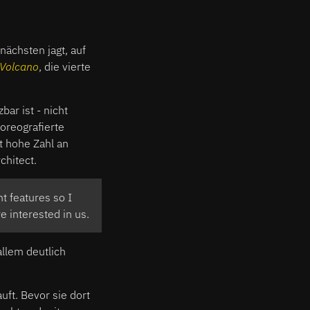
nächsten jagt, auf
Volcano
, die vierte
ar ist - nicht
oreografierte
t hohe Zahl an
chitect.
t features so I
re interested in us.
allem deutlich
uft. Bevor sie dort