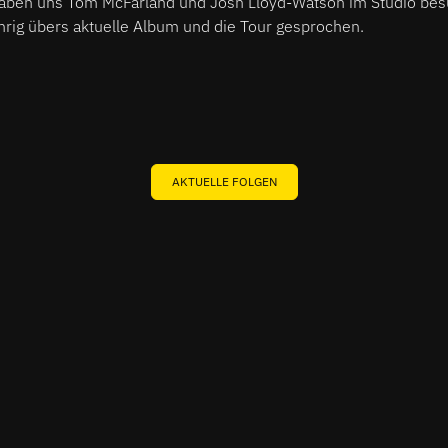
aben uns Tom McFarland und Josh Lloyd-Watson im Studio bes
rig übers aktuelle Album und die Tour gesprochen.
AKTUELLE FOLGEN