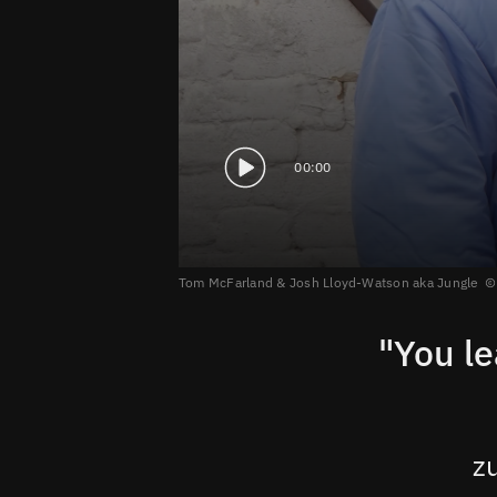
00:00
Tom McFarland & Josh Lloyd-Watson aka Jungle
"You le
z