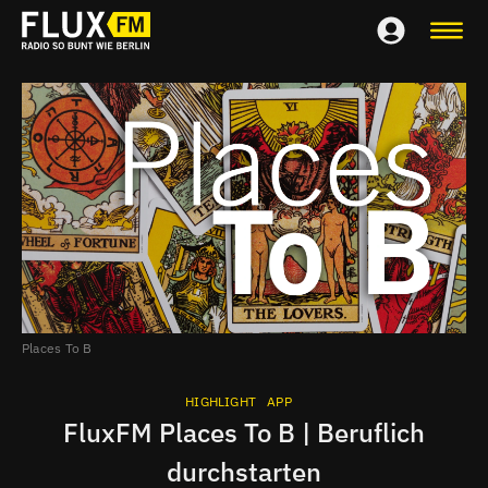
Places To B
HIGHLIGHT
APP
FluxFM Places To B | Beruflich
durchstarten