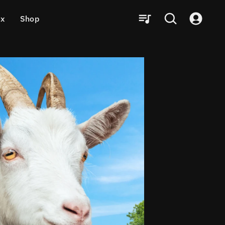
ux
Shop