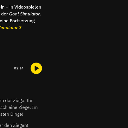
n – in Videospielen
t der
Goat Simulator
.
 eine Fortsetzung
Simulator 3
02:14
en der Ziege. Ihr
fach eine Ziege. Im
esten Dinge!
er den Ziegen!