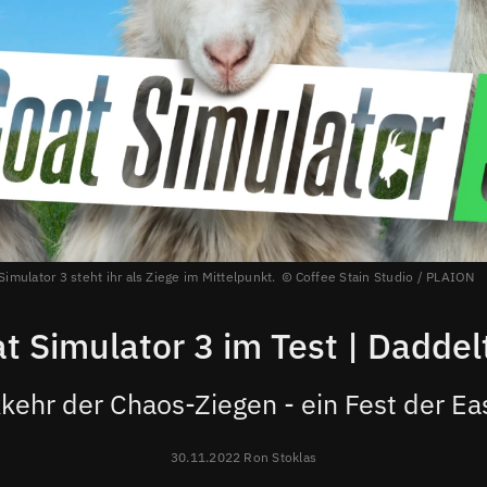
imulator 3 steht ihr als Ziege im Mittelpunkt.
Coffee Stain Studio / PLAION
t Simulator 3 im Test | Daddel
kehr der Chaos-Ziegen - ein Fest der Ea
30.11.2022 Ron Stoklas