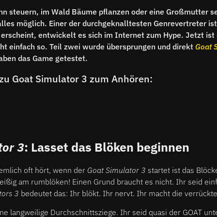
n steuern, im Wald Bäume pflanzen oder eine Großmutter sei
lles möglich. Einer der durchgeknalltesten Genrevertreter is
rscheint, entwickelt es sich im Internet zum Hype. Jetzt ist
cht einfach so. Teil zwei wurde übersprungen und direkt
Goat 
haben das Game getestet.
 zu Goat Simulator 3 zum Anhören:
tor 3
: Lasset das Blöken beginnen
iemlich oft hört, wenn der
Goat Simulator 3
startet ist das Blöck
fleißig am rumblöken! Einen Grund braucht es nicht. Ihr seid ein
tors 3
bedeutet das: Ihr blökt. Ihr nervt. Ihr macht die verrückt
ne langweilige Durchschnittsziege. Ihr seid quasi der GOAT unt