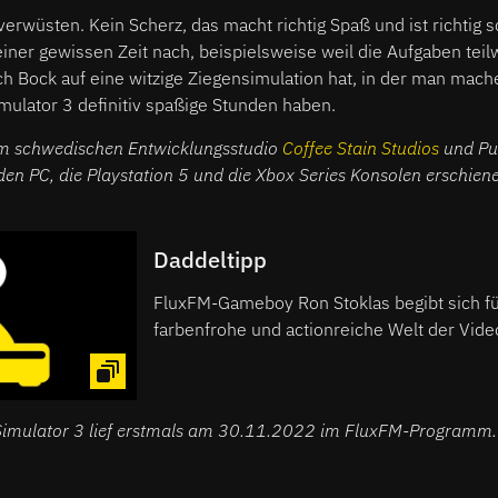
verwüsten. Kein Scherz, das macht richtig Spaß und ist richtig s
einer gewissen Zeit nach, beispielsweise weil die Aufgaben teil
ch Bock auf eine witzige Ziegensimulation hat, in der man mac
Simulator 3 definitiv spaßige Stunden haben.
 schwedischen Entwicklungsstudio
Coffee Stain Studios
und Pu
n PC, die Playstation 5 und die Xbox Series Konsolen erschien
Daddeltipp
FluxFM-Gameboy Ron Stoklas begibt sich fü
farbenfrohe und actionreiche Welt der Video
euch die Perlen vor die daddelnswert sind
über Arcade-Games bis zu den Klassikern 
0100011001010101010011100000101
 Simulator 3 lief erstmals am 30.11.2022 im FluxFM-Programm.