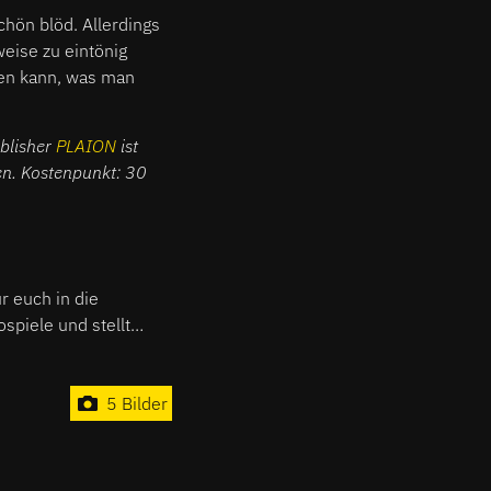
chön blöd. Allerdings
weise zu eintönig
hen kann, was man
blisher
PLAION
ist
en. Kostenpunkt: 30
r euch in die
spiele und stellt
. Von Jump'n'Run
von morgen.
5 Bilder
0!