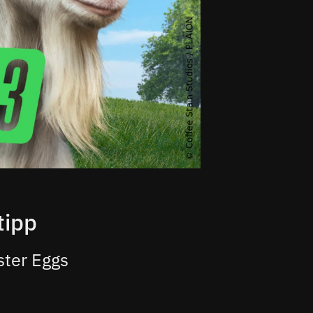
tipp
ster Eggs